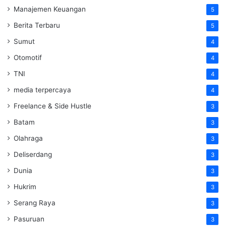
Manajemen Keuangan
5
Berita Terbaru
5
Sumut
4
Otomotif
4
TNI
4
media terpercaya
4
Freelance & Side Hustle
3
Batam
3
Olahraga
3
Deliserdang
3
Dunia
3
Hukrim
3
Serang Raya
3
Pasuruan
3