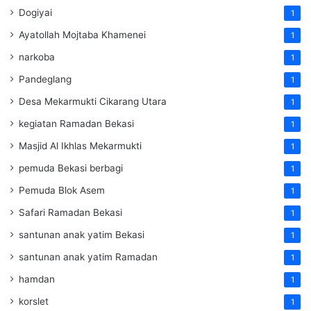
Dogiyai
1
Ayatollah Mojtaba Khamenei
1
narkoba
1
Pandeglang
1
Desa Mekarmukti Cikarang Utara
1
kegiatan Ramadan Bekasi
1
Masjid Al Ikhlas Mekarmukti
1
pemuda Bekasi berbagi
1
Pemuda Blok Asem
1
Safari Ramadan Bekasi
1
santunan anak yatim Bekasi
1
santunan anak yatim Ramadan
1
hamdan
1
korslet
1