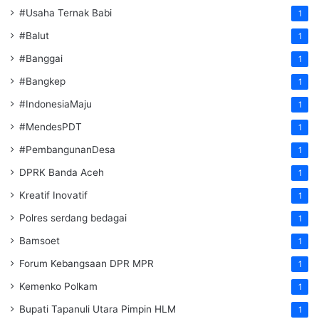
#Usaha Ternak Babi
1
#Balut
1
#Banggai
1
#Bangkep
1
#IndonesiaMaju
1
#MendesPDT
1
#PembangunanDesa
1
DPRK Banda Aceh
1
Kreatif Inovatif
1
Polres serdang bedagai
1
Bamsoet
1
Forum Kebangsaan DPR MPR
1
Kemenko Polkam
1
‎Bupati Tapanuli Utara Pimpin HLM
1