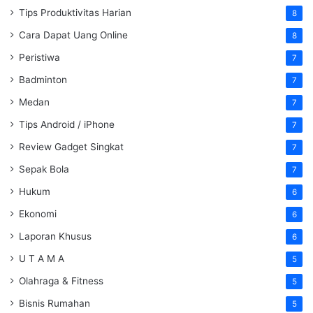
Tips Produktivitas Harian
8
Cara Dapat Uang Online
8
Peristiwa
7
Badminton
7
Medan
7
Tips Android / iPhone
7
Review Gadget Singkat
7
Sepak Bola
7
Hukum
6
Ekonomi
6
Laporan Khusus
6
U T A M A
5
Olahraga & Fitness
5
Bisnis Rumahan
5