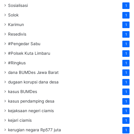
Sosialisasi
1
Solok
1
Karimun
1
Resedivis
1
#Pengedar Sabu
1
#Polsek Kuta Limbaru
1
#Ringkus
1
dana BUMDes Jawa Barat
1
dugaan korupsi dana desa
1
kasus BUMDes
1
kasus pendamping desa
1
kejaksaan negeri ciamis
1
kejari ciamis
1
kerugian negara Rp577 juta
1