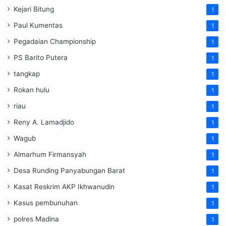
Kejari Bitung
1
Paul Kumentas
1
Pegadaian Championship
1
PS Barito Putera
1
tangkap
1
Rokan hulu
1
riau
1
Reny A. Lamadjido
1
Wagub
1
Almarhum Firmansyah
1
Desa Runding Panyabungan Barat
1
Kasat Reskrim AKP Ikhwanudin
1
Kasus pembunuhan
1
polres Madina
1