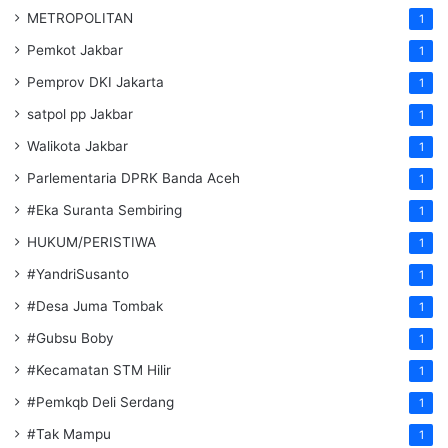
METROPOLITAN
1
Pemkot Jakbar
1
Pemprov DKI Jakarta
1
satpol pp Jakbar
1
Walikota Jakbar
1
Parlementaria DPRK Banda Aceh
1
#Eka Suranta Sembiring
1
HUKUM/PERISTIWA
1
#YandriSusanto
1
#Desa Juma Tombak
1
#Gubsu Boby
1
#Kecamatan STM Hilir
1
#Pemkqb Deli Serdang
1
#Tak Mampu
1