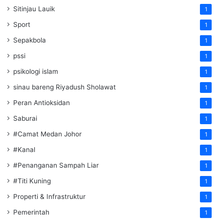
Sitinjau Lauik
1
Sport
1
Sepakbola
1
pssi
1
psikologi islam
1
sinau bareng Riyadush Sholawat
1
Peran Antioksidan
1
Saburai
1
#Camat Medan Johor
1
#Kanal
1
#Penanganan Sampah Liar
1
#Titi Kuning
1
Properti & Infrastruktur
1
Pemerintah
1