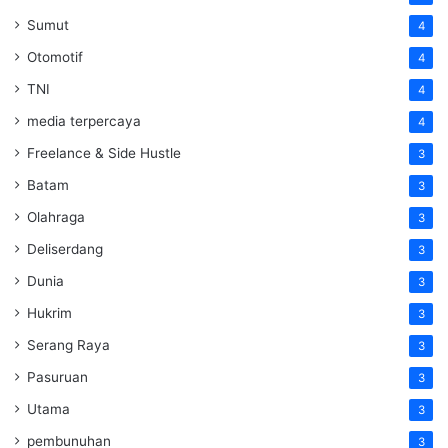
Sumut
4
Otomotif
4
TNI
4
media terpercaya
4
Freelance & Side Hustle
3
Batam
3
Olahraga
3
Deliserdang
3
Dunia
3
Hukrim
3
Serang Raya
3
Pasuruan
3
Utama
3
pembunuhan
3