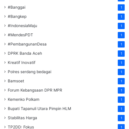
#Banggai
1
#Bangkep
1
#IndonesiaMaju
1
#MendesPDT
1
#PembangunanDesa
1
DPRK Banda Aceh
1
Kreatif Inovatif
1
Polres serdang bedagai
1
Bamsoet
1
Forum Kebangsaan DPR MPR
1
Kemenko Polkam
1
‎Bupati Tapanuli Utara Pimpin HLM
1
Stabilitas Harga
1
TP2DD: Fokus
1