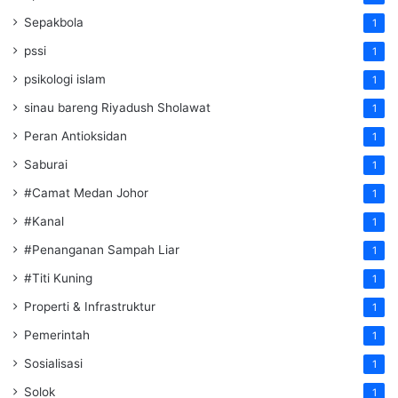
Sepakbola
1
pssi
1
psikologi islam
1
sinau bareng Riyadush Sholawat
1
Peran Antioksidan
1
Saburai
1
#Camat Medan Johor
1
#Kanal
1
#Penanganan Sampah Liar
1
#Titi Kuning
1
Properti & Infrastruktur
1
Pemerintah
1
Sosialisasi
1
Solok
1