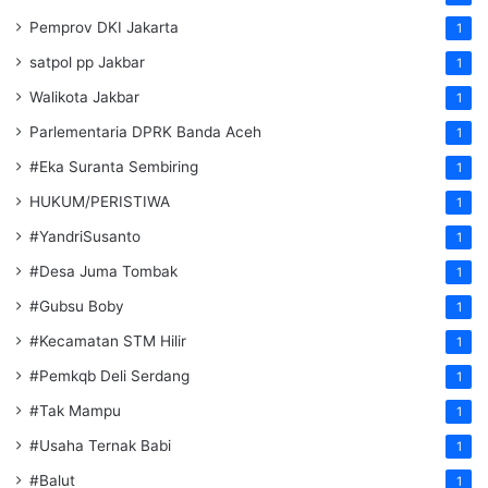
Pemprov DKI Jakarta
1
satpol pp Jakbar
1
Walikota Jakbar
1
Parlementaria DPRK Banda Aceh
1
#Eka Suranta Sembiring
1
HUKUM/PERISTIWA
1
#YandriSusanto
1
#Desa Juma Tombak
1
#Gubsu Boby
1
#Kecamatan STM Hilir
1
#Pemkqb Deli Serdang
1
#Tak Mampu
1
#Usaha Ternak Babi
1
#Balut
1