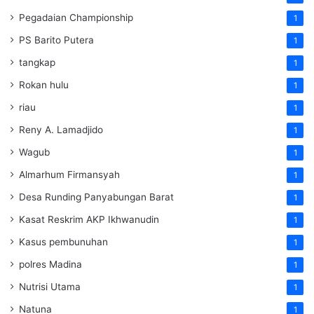
Pegadaian Championship
1
PS Barito Putera
1
tangkap
1
Rokan hulu
1
riau
1
Reny A. Lamadjido
1
Wagub
1
Almarhum Firmansyah
1
Desa Runding Panyabungan Barat
1
Kasat Reskrim AKP Ikhwanudin
1
Kasus pembunuhan
1
polres Madina
1
Nutrisi Utama
1
Natuna
1