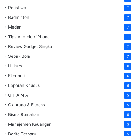
Peristiwa
7
Badminton
7
Medan
7
Tips Android / iPhone
7
Review Gadget Singkat
7
Sepak Bola
7
Hukum
6
Ekonomi
6
Laporan Khusus
6
U T A M A
5
Olahraga & Fitness
5
Bisnis Rumahan
5
Manajemen Keuangan
5
Berita Terbaru
5