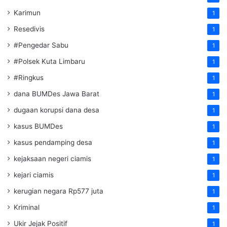
Karimun
1
Resedivis
1
#Pengedar Sabu
1
#Polsek Kuta Limbaru
1
#Ringkus
1
dana BUMDes Jawa Barat
1
dugaan korupsi dana desa
1
kasus BUMDes
1
kasus pendamping desa
1
kejaksaan negeri ciamis
1
kejari ciamis
1
kerugian negara Rp577 juta
1
Kriminal
1
Ukir Jejak Positif
1