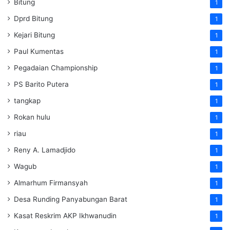
Bitung
1
Dprd Bitung
1
Kejari Bitung
1
Paul Kumentas
1
Pegadaian Championship
1
PS Barito Putera
1
tangkap
1
Rokan hulu
1
riau
1
Reny A. Lamadjido
1
Wagub
1
Almarhum Firmansyah
1
Desa Runding Panyabungan Barat
1
Kasat Reskrim AKP Ikhwanudin
1