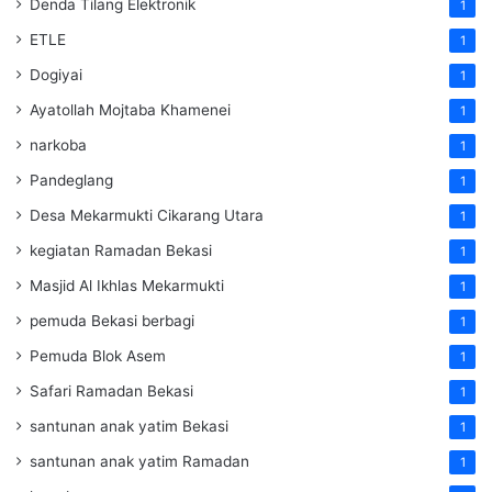
Denda Tilang Elektronik
1
ETLE
1
Dogiyai
1
Ayatollah Mojtaba Khamenei
1
narkoba
1
Pandeglang
1
Desa Mekarmukti Cikarang Utara
1
kegiatan Ramadan Bekasi
1
Masjid Al Ikhlas Mekarmukti
1
pemuda Bekasi berbagi
1
Pemuda Blok Asem
1
Safari Ramadan Bekasi
1
santunan anak yatim Bekasi
1
santunan anak yatim Ramadan
1