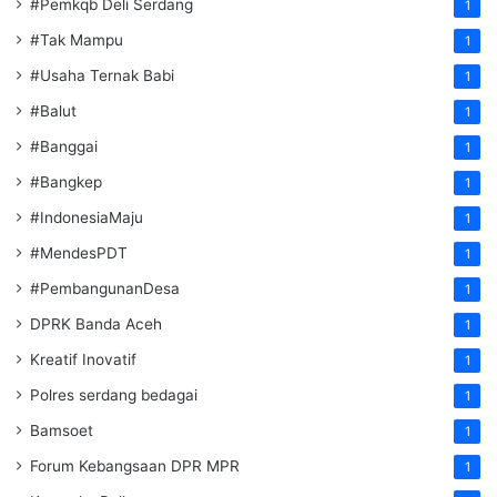
#Pemkqb Deli Serdang
1
#Tak Mampu
1
#Usaha Ternak Babi
1
#Balut
1
#Banggai
1
#Bangkep
1
#IndonesiaMaju
1
#MendesPDT
1
#PembangunanDesa
1
DPRK Banda Aceh
1
Kreatif Inovatif
1
Polres serdang bedagai
1
Bamsoet
1
Forum Kebangsaan DPR MPR
1