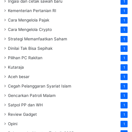
Irigasi dan cetak sawah baru
1
Kementerian Pertanian RI
1
Cara Mengelola Pajak
1
Cara Mengelola Crypto
1
Strategi Memanfaatkan Saham
1
Dinilai Tak Bisa Sepihak
1
Pilihan PC Rakitan
1
Kutaraja
1
Aceh besar
1
Cegah Pelanggaran Syariat Islam
1
Gencarkan Patroli Malam
1
Satpol PP dan WH
1
Review Gadget
1
Opini
1