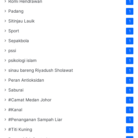
Romi Hendrawan
1
Padang
1
Sitinjau Lauik
1
Sport
1
Sepakbola
1
pssi
1
psikologi islam
1
sinau bareng Riyadush Sholawat
1
Peran Antioksidan
1
Saburai
1
#Camat Medan Johor
1
#Kanal
1
#Penanganan Sampah Liar
1
#Titi Kuning
1