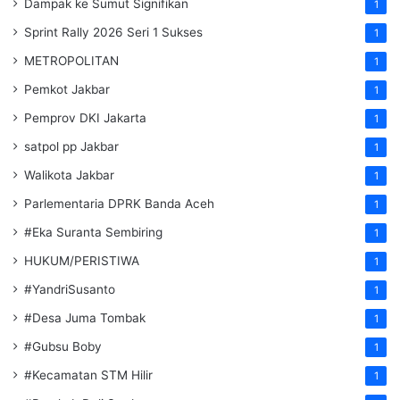
Dampak ke Sumut Signifikan
1
Sprint Rally 2026 Seri 1 Sukses
1
METROPOLITAN
1
Pemkot Jakbar
1
Pemprov DKI Jakarta
1
satpol pp Jakbar
1
Walikota Jakbar
1
Parlementaria DPRK Banda Aceh
1
#Eka Suranta Sembiring
1
HUKUM/PERISTIWA
1
#YandriSusanto
1
#Desa Juma Tombak
1
#Gubsu Boby
1
#Kecamatan STM Hilir
1