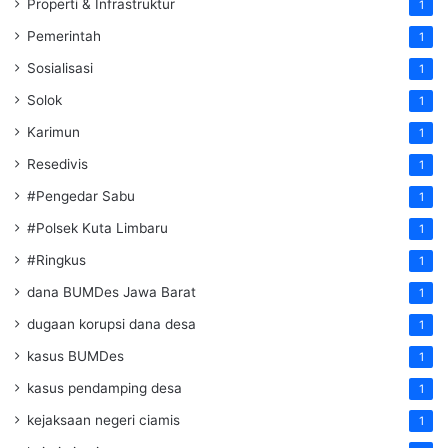
Properti & Infrastruktur
1
Pemerintah
1
Sosialisasi
1
Solok
1
Karimun
1
Resedivis
1
#Pengedar Sabu
1
#Polsek Kuta Limbaru
1
#Ringkus
1
dana BUMDes Jawa Barat
1
dugaan korupsi dana desa
1
kasus BUMDes
1
kasus pendamping desa
1
kejaksaan negeri ciamis
1