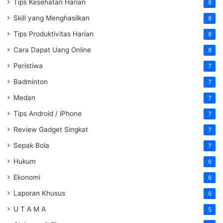
Tips Kesehatan Harian
8
Skill yang Menghasilkan
8
Tips Produktivitas Harian
8
Cara Dapat Uang Online
8
Peristiwa
7
Badminton
7
Medan
7
Tips Android / iPhone
7
Review Gadget Singkat
7
Sepak Bola
7
Hukum
6
Ekonomi
6
Laporan Khusus
6
U T A M A
5