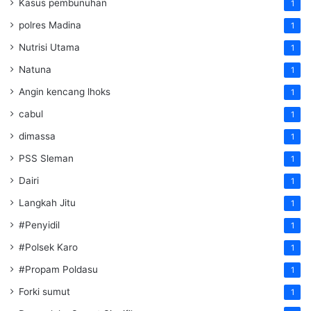
Kasus pembunuhan
1
polres Madina
1
Nutrisi Utama
1
Natuna
1
Angin kencang lhoks
1
cabul
1
dimassa
1
PSS Sleman
1
Dairi
1
Langkah Jitu
1
#Penyidil
1
#Polsek Karo
1
#Propam Poldasu
1
Forki sumut
1