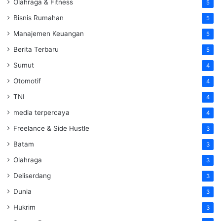
Olahraga & Fitness
5
Bisnis Rumahan
5
Manajemen Keuangan
5
Berita Terbaru
5
Sumut
4
Otomotif
4
TNI
4
media terpercaya
4
Freelance & Side Hustle
3
Batam
3
Olahraga
3
Deliserdang
3
Dunia
3
Hukrim
3