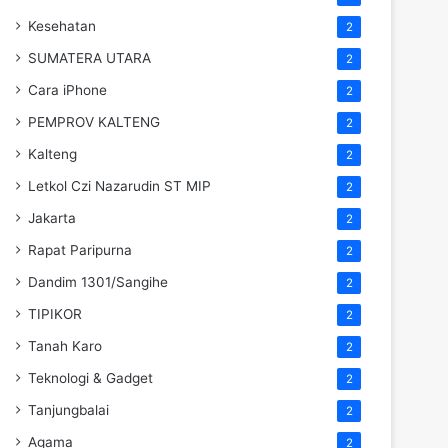
Kesehatan
2
SUMATERA UTARA
2
Cara iPhone
2
PEMPROV KALTENG
2
Kalteng
2
Letkol Czi Nazarudin ST MIP
2
Jakarta
2
Rapat Paripurna
2
Dandim 1301/Sangihe
2
TIPIKOR
2
Tanah Karo
2
Teknologi & Gadget
2
Tanjungbalai
2
Agama
2