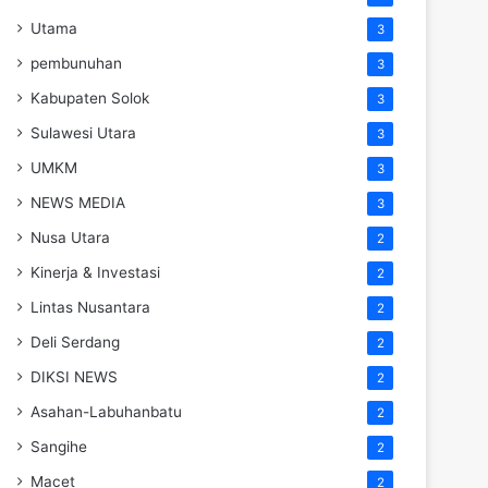
Utama
3
pembunuhan
3
Kabupaten Solok
3
Sulawesi Utara
3
UMKM
3
NEWS MEDIA
3
Nusa Utara
2
Kinerja & Investasi
2
Lintas Nusantara
2
Deli Serdang
2
DIKSI NEWS
2
Asahan-Labuhanbatu
2
Sangihe
2
Macet
2