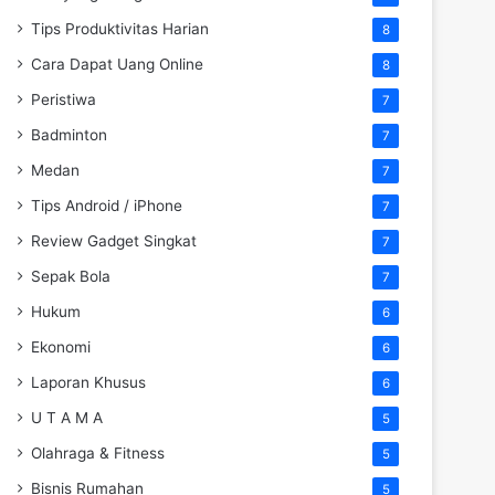
Tips Produktivitas Harian
8
Cara Dapat Uang Online
8
Peristiwa
7
Badminton
7
Medan
7
Tips Android / iPhone
7
Review Gadget Singkat
7
Sepak Bola
7
Hukum
6
Ekonomi
6
Laporan Khusus
6
U T A M A
5
Olahraga & Fitness
5
Bisnis Rumahan
5