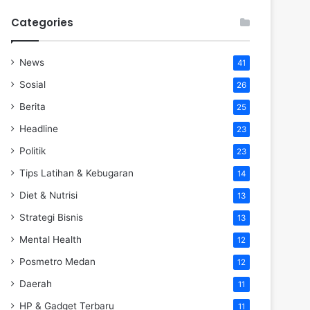
Categories
News
41
Sosial
26
Berita
25
Headline
23
Politik
23
Tips Latihan & Kebugaran
14
Diet & Nutrisi
13
Strategi Bisnis
13
Mental Health
12
Posmetro Medan
12
Daerah
11
HP & Gadget Terbaru
11