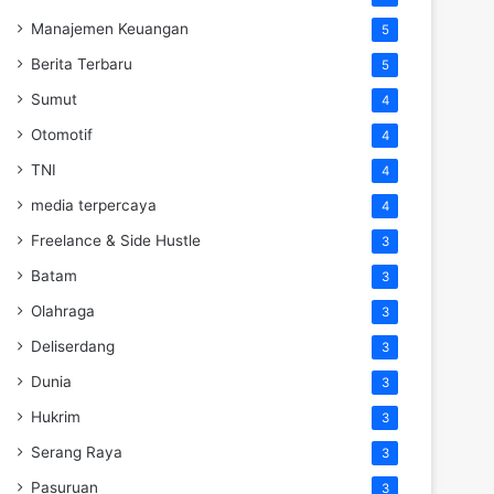
Manajemen Keuangan
5
Berita Terbaru
5
Sumut
4
Otomotif
4
TNI
4
media terpercaya
4
Freelance & Side Hustle
3
Batam
3
Olahraga
3
Deliserdang
3
Dunia
3
Hukrim
3
Serang Raya
3
Pasuruan
3