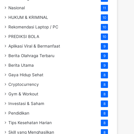
Nasional
11
HUKUM & KRIMINAL
10
Rekomendasi Laptop / PC
10
PREDIKSI BOLA
10
Aplikasi Viral & Bermanfaat
9
Berita Olahraga Terbaru
9
Berita Utama
9
Gaya Hidup Sehat
8
Cryptocurrency
8
Gym & Workout
8
Investasi & Saham
8
Pendidikan
8
Tips Kesehatan Harian
8
Skill yang Menghasilkan
8