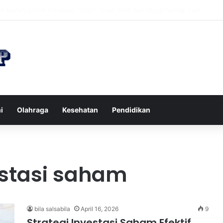
n di Restoran agar Diet Berhasil dan Kalori Tetap Terkontrol
i
Olahraga
Kesehatan
Pendidikan
stasi saham
bila salsabila
April 16, 2026
9
Strategi Investasi Saham Efektif