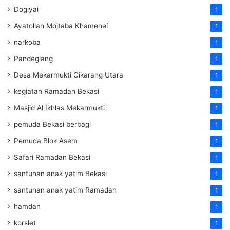
Dogiyai
1
Ayatollah Mojtaba Khamenei
1
narkoba
1
Pandeglang
1
Desa Mekarmukti Cikarang Utara
1
kegiatan Ramadan Bekasi
1
Masjid Al Ikhlas Mekarmukti
1
pemuda Bekasi berbagi
1
Pemuda Blok Asem
1
Safari Ramadan Bekasi
1
santunan anak yatim Bekasi
1
santunan anak yatim Ramadan
1
hamdan
1
korslet
1