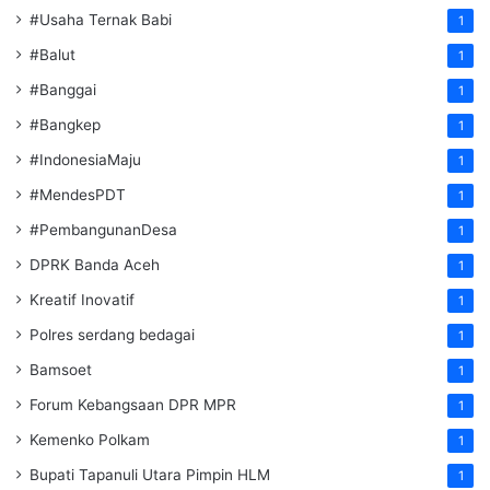
#Usaha Ternak Babi
1
#Balut
1
#Banggai
1
#Bangkep
1
#IndonesiaMaju
1
#MendesPDT
1
#PembangunanDesa
1
DPRK Banda Aceh
1
Kreatif Inovatif
1
Polres serdang bedagai
1
Bamsoet
1
Forum Kebangsaan DPR MPR
1
Kemenko Polkam
1
‎Bupati Tapanuli Utara Pimpin HLM
1