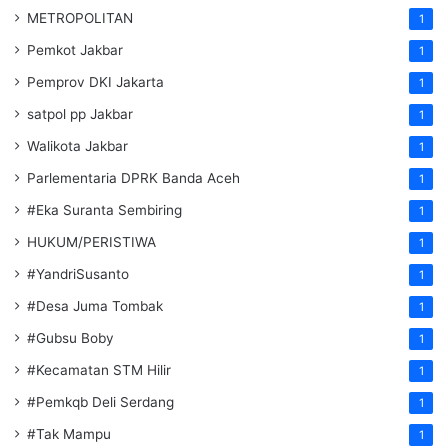
METROPOLITAN
1
Pemkot Jakbar
1
Pemprov DKI Jakarta
1
satpol pp Jakbar
1
Walikota Jakbar
1
Parlementaria DPRK Banda Aceh
1
#Eka Suranta Sembiring
1
HUKUM/PERISTIWA
1
#YandriSusanto
1
#Desa Juma Tombak
1
#Gubsu Boby
1
#Kecamatan STM Hilir
1
#Pemkqb Deli Serdang
1
#Tak Mampu
1