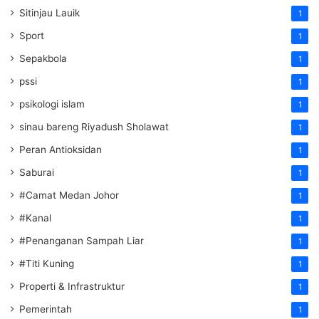
Sitinjau Lauik
1
Sport
1
Sepakbola
1
pssi
1
psikologi islam
1
sinau bareng Riyadush Sholawat
1
Peran Antioksidan
1
Saburai
1
#Camat Medan Johor
1
#Kanal
1
#Penanganan Sampah Liar
1
#Titi Kuning
1
Properti & Infrastruktur
1
Pemerintah
1