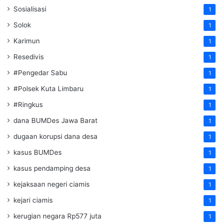
Sosialisasi
1
Solok
1
Karimun
1
Resedivis
1
#Pengedar Sabu
1
#Polsek Kuta Limbaru
1
#Ringkus
1
dana BUMDes Jawa Barat
1
dugaan korupsi dana desa
1
kasus BUMDes
1
kasus pendamping desa
1
kejaksaan negeri ciamis
1
kejari ciamis
1
kerugian negara Rp577 juta
1