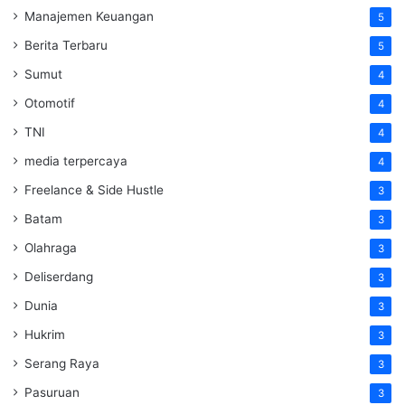
Manajemen Keuangan
5
Berita Terbaru
5
Sumut
4
Otomotif
4
TNI
4
media terpercaya
4
Freelance & Side Hustle
3
Batam
3
Olahraga
3
Deliserdang
3
Dunia
3
Hukrim
3
Serang Raya
3
Pasuruan
3