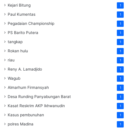
Kejari Bitung
1
Paul Kumentas
1
Pegadaian Championship
1
PS Barito Putera
1
tangkap
1
Rokan hulu
1
riau
1
Reny A. Lamadjido
1
Wagub
1
Almarhum Firmansyah
1
Desa Runding Panyabungan Barat
1
Kasat Reskrim AKP Ikhwanudin
1
Kasus pembunuhan
1
polres Madina
1