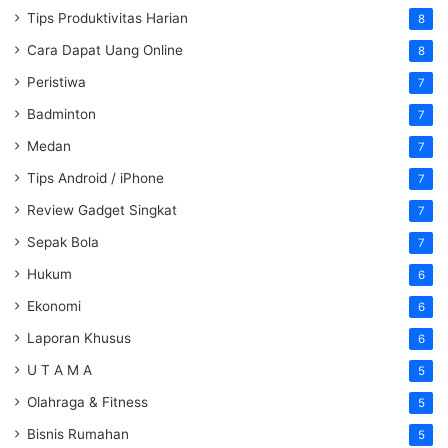
Tips Produktivitas Harian
8
Cara Dapat Uang Online
8
Peristiwa
7
Badminton
7
Medan
7
Tips Android / iPhone
7
Review Gadget Singkat
7
Sepak Bola
7
Hukum
6
Ekonomi
6
Laporan Khusus
6
U T A M A
5
Olahraga & Fitness
5
Bisnis Rumahan
5