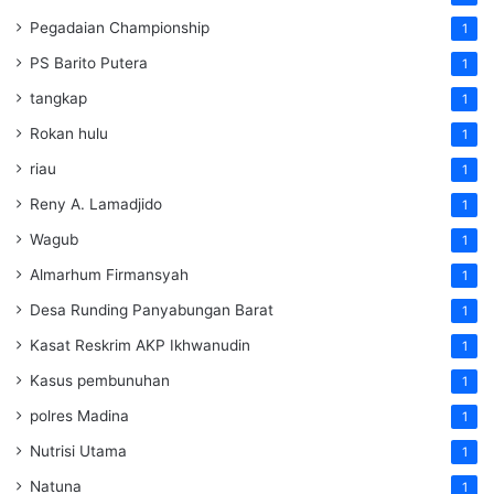
Pegadaian Championship
1
PS Barito Putera
1
tangkap
1
Rokan hulu
1
riau
1
Reny A. Lamadjido
1
Wagub
1
Almarhum Firmansyah
1
Desa Runding Panyabungan Barat
1
Kasat Reskrim AKP Ikhwanudin
1
Kasus pembunuhan
1
polres Madina
1
Nutrisi Utama
1
Natuna
1