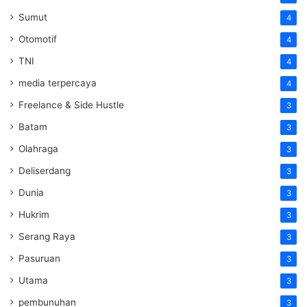
Sumut
4
Otomotif
4
TNI
4
media terpercaya
4
Freelance & Side Hustle
3
Batam
3
Olahraga
3
Deliserdang
3
Dunia
3
Hukrim
3
Serang Raya
3
Pasuruan
3
Utama
3
pembunuhan
3