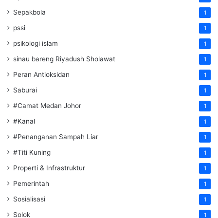
Sepakbola
1
pssi
1
psikologi islam
1
sinau bareng Riyadush Sholawat
1
Peran Antioksidan
1
Saburai
1
#Camat Medan Johor
1
#Kanal
1
#Penanganan Sampah Liar
1
#Titi Kuning
1
Properti & Infrastruktur
1
Pemerintah
1
Sosialisasi
1
Solok
1