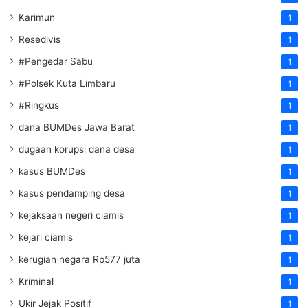
Karimun
1
Resedivis
1
#Pengedar Sabu
1
#Polsek Kuta Limbaru
1
#Ringkus
1
dana BUMDes Jawa Barat
1
dugaan korupsi dana desa
1
kasus BUMDes
1
kasus pendamping desa
1
kejaksaan negeri ciamis
1
kejari ciamis
1
kerugian negara Rp577 juta
1
Kriminal
1
Ukir Jejak Positif
1