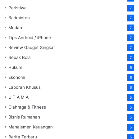
Peristiwa
7
Badminton
7
Medan
7
Tips Android / iPhone
7
Review Gadget Singkat
7
Sepak Bola
7
Hukum
6
Ekonomi
6
Laporan Khusus
6
U T A M A
5
Olahraga & Fitness
5
Bisnis Rumahan
5
Manajemen Keuangan
5
Berita Terbaru
5