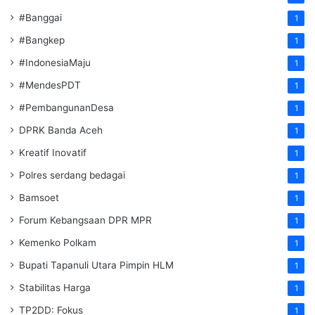
#Banggai
1
#Bangkep
1
#IndonesiaMaju
1
#MendesPDT
1
#PembangunanDesa
1
DPRK Banda Aceh
1
Kreatif Inovatif
1
Polres serdang bedagai
1
Bamsoet
1
Forum Kebangsaan DPR MPR
1
Kemenko Polkam
1
‎Bupati Tapanuli Utara Pimpin HLM
1
Stabilitas Harga
1
TP2DD: Fokus
1