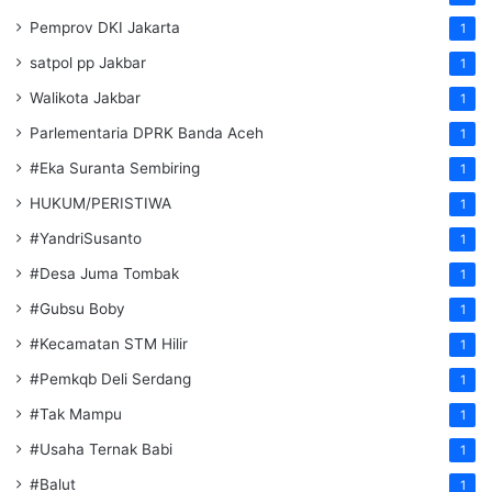
Pemprov DKI Jakarta
1
satpol pp Jakbar
1
Walikota Jakbar
1
Parlementaria DPRK Banda Aceh
1
#Eka Suranta Sembiring
1
HUKUM/PERISTIWA
1
#YandriSusanto
1
#Desa Juma Tombak
1
#Gubsu Boby
1
#Kecamatan STM Hilir
1
#Pemkqb Deli Serdang
1
#Tak Mampu
1
#Usaha Ternak Babi
1
#Balut
1