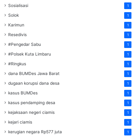
Sosialisasi
1
Solok
1
Karimun
1
Resedivis
1
#Pengedar Sabu
1
#Polsek Kuta Limbaru
1
#Ringkus
1
dana BUMDes Jawa Barat
1
dugaan korupsi dana desa
1
kasus BUMDes
1
kasus pendamping desa
1
kejaksaan negeri ciamis
1
kejari ciamis
1
kerugian negara Rp577 juta
1