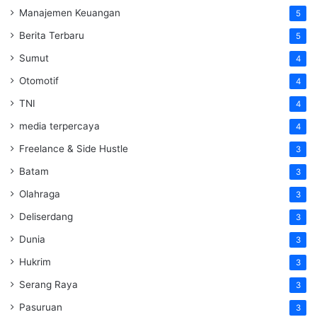
Manajemen Keuangan
5
Berita Terbaru
5
Sumut
4
Otomotif
4
TNI
4
media terpercaya
4
Freelance & Side Hustle
3
Batam
3
Olahraga
3
Deliserdang
3
Dunia
3
Hukrim
3
Serang Raya
3
Pasuruan
3