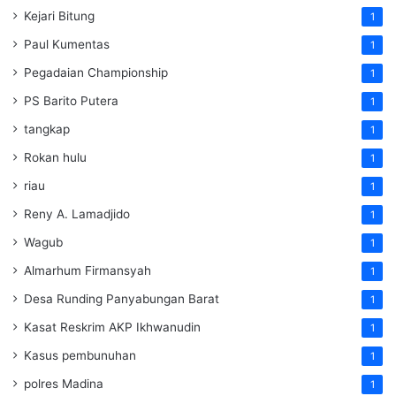
Kejari Bitung
1
Paul Kumentas
1
Pegadaian Championship
1
PS Barito Putera
1
tangkap
1
Rokan hulu
1
riau
1
Reny A. Lamadjido
1
Wagub
1
Almarhum Firmansyah
1
Desa Runding Panyabungan Barat
1
Kasat Reskrim AKP Ikhwanudin
1
Kasus pembunuhan
1
polres Madina
1