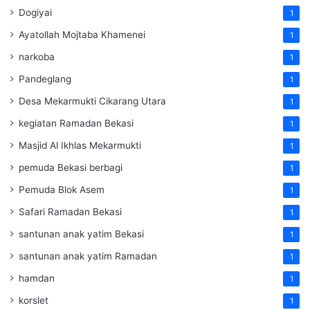
Dogiyai
1
Ayatollah Mojtaba Khamenei
1
narkoba
1
Pandeglang
1
Desa Mekarmukti Cikarang Utara
1
kegiatan Ramadan Bekasi
1
Masjid Al Ikhlas Mekarmukti
1
pemuda Bekasi berbagi
1
Pemuda Blok Asem
1
Safari Ramadan Bekasi
1
santunan anak yatim Bekasi
1
santunan anak yatim Ramadan
1
hamdan
1
korslet
1