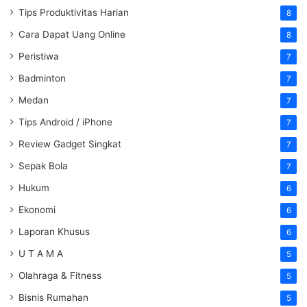
Tips Produktivitas Harian
8
Cara Dapat Uang Online
8
Peristiwa
7
Badminton
7
Medan
7
Tips Android / iPhone
7
Review Gadget Singkat
7
Sepak Bola
7
Hukum
6
Ekonomi
6
Laporan Khusus
6
U T A M A
5
Olahraga & Fitness
5
Bisnis Rumahan
5