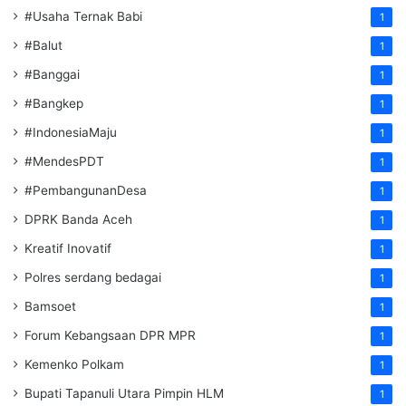
#Usaha Ternak Babi
1
#Balut
1
#Banggai
1
#Bangkep
1
#IndonesiaMaju
1
#MendesPDT
1
#PembangunanDesa
1
DPRK Banda Aceh
1
Kreatif Inovatif
1
Polres serdang bedagai
1
Bamsoet
1
Forum Kebangsaan DPR MPR
1
Kemenko Polkam
1
‎Bupati Tapanuli Utara Pimpin HLM
1