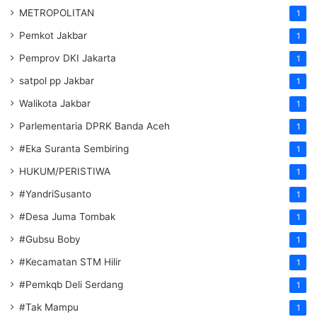
METROPOLITAN
1
Pemkot Jakbar
1
Pemprov DKI Jakarta
1
satpol pp Jakbar
1
Walikota Jakbar
1
Parlementaria DPRK Banda Aceh
1
#Eka Suranta Sembiring
1
HUKUM/PERISTIWA
1
#YandriSusanto
1
#Desa Juma Tombak
1
#Gubsu Boby
1
#Kecamatan STM Hilir
1
#Pemkqb Deli Serdang
1
#Tak Mampu
1