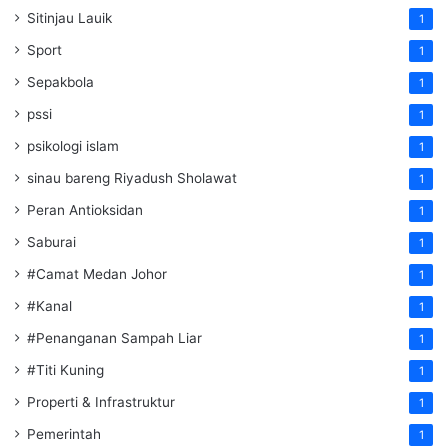
Sitinjau Lauik
1
Sport
1
Sepakbola
1
pssi
1
psikologi islam
1
sinau bareng Riyadush Sholawat
1
Peran Antioksidan
1
Saburai
1
#Camat Medan Johor
1
#Kanal
1
#Penanganan Sampah Liar
1
#Titi Kuning
1
Properti & Infrastruktur
1
Pemerintah
1