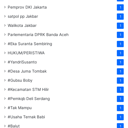
Pemprov DKI Jakarta
1
satpol pp Jakbar
1
Walikota Jakbar
1
Parlementaria DPRK Banda Aceh
1
#Eka Suranta Sembiring
1
HUKUM/PERISTIWA
1
#YandriSusanto
1
#Desa Juma Tombak
1
#Gubsu Boby
1
#Kecamatan STM Hilir
1
#Pemkqb Deli Serdang
1
#Tak Mampu
1
#Usaha Ternak Babi
1
#Balut
1