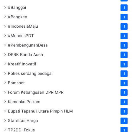
#Banggai
1
#Bangkep
1
#IndonesiaMaju
1
#MendesPDT
1
#PembangunanDesa
1
DPRK Banda Aceh
1
Kreatif Inovatif
1
Polres serdang bedagai
1
Bamsoet
1
Forum Kebangsaan DPR MPR
1
Kemenko Polkam
1
‎Bupati Tapanuli Utara Pimpin HLM
1
Stabilitas Harga
1
TP2DD: Fokus
1