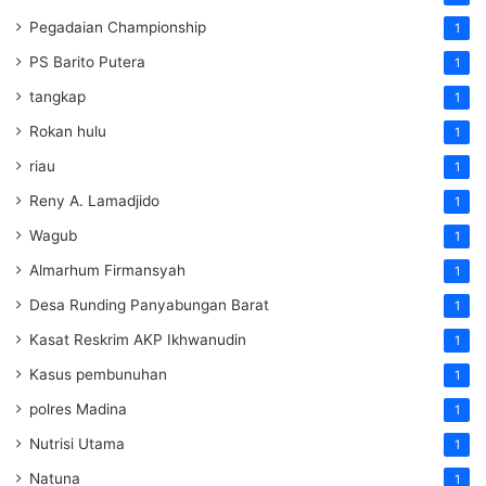
Pegadaian Championship
1
PS Barito Putera
1
tangkap
1
Rokan hulu
1
riau
1
Reny A. Lamadjido
1
Wagub
1
Almarhum Firmansyah
1
Desa Runding Panyabungan Barat
1
Kasat Reskrim AKP Ikhwanudin
1
Kasus pembunuhan
1
polres Madina
1
Nutrisi Utama
1
Natuna
1