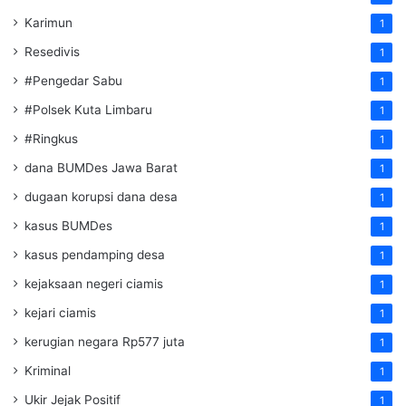
Karimun
1
Resedivis
1
#Pengedar Sabu
1
#Polsek Kuta Limbaru
1
#Ringkus
1
dana BUMDes Jawa Barat
1
dugaan korupsi dana desa
1
kasus BUMDes
1
kasus pendamping desa
1
kejaksaan negeri ciamis
1
kejari ciamis
1
kerugian negara Rp577 juta
1
Kriminal
1
Ukir Jejak Positif
1