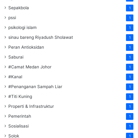
Sepakbola
1
pssi
1
psikologi islam
1
sinau bareng Riyadush Sholawat
1
Peran Antioksidan
1
Saburai
1
#Camat Medan Johor
1
#Kanal
1
#Penanganan Sampah Liar
1
#Titi Kuning
1
Properti & Infrastruktur
1
Pemerintah
1
Sosialisasi
1
Solok
1