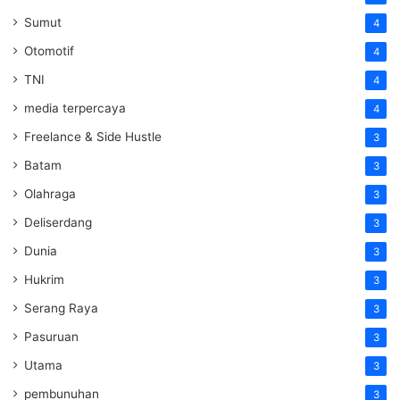
Sumut
4
Otomotif
4
TNI
4
media terpercaya
4
Freelance & Side Hustle
3
Batam
3
Olahraga
3
Deliserdang
3
Dunia
3
Hukrim
3
Serang Raya
3
Pasuruan
3
Utama
3
pembunuhan
3