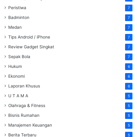
Peristiwa
7
Badminton
7
Medan
7
Tips Android / iPhone
7
Review Gadget Singkat
7
Sepak Bola
7
Hukum
6
Ekonomi
6
Laporan Khusus
6
U T A M A
5
Olahraga & Fitness
5
Bisnis Rumahan
5
Manajemen Keuangan
5
Berita Terbaru
5