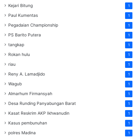
Kejari Bitung
1
Paul Kumentas
1
Pegadaian Championship
1
PS Barito Putera
1
tangkap
1
Rokan hulu
1
riau
1
Reny A. Lamadjido
1
Wagub
1
Almarhum Firmansyah
1
Desa Runding Panyabungan Barat
1
Kasat Reskrim AKP Ikhwanudin
1
Kasus pembunuhan
1
polres Madina
1