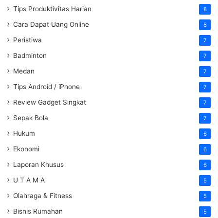
Tips Produktivitas Harian
8
Cara Dapat Uang Online
8
Peristiwa
7
Badminton
7
Medan
7
Tips Android / iPhone
7
Review Gadget Singkat
7
Sepak Bola
7
Hukum
6
Ekonomi
6
Laporan Khusus
6
U T A M A
5
Olahraga & Fitness
5
Bisnis Rumahan
5