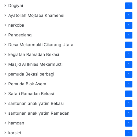
Dogiyai
1
Ayatollah Mojtaba Khamenei
1
narkoba
1
Pandeglang
1
Desa Mekarmukti Cikarang Utara
1
kegiatan Ramadan Bekasi
1
Masjid Al Ikhlas Mekarmukti
1
pemuda Bekasi berbagi
1
Pemuda Blok Asem
1
Safari Ramadan Bekasi
1
santunan anak yatim Bekasi
1
santunan anak yatim Ramadan
1
hamdan
1
korslet
1