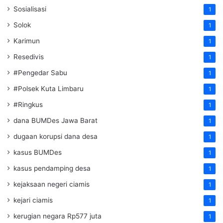
Sosialisasi
1
Solok
1
Karimun
1
Resedivis
1
#Pengedar Sabu
1
#Polsek Kuta Limbaru
1
#Ringkus
1
dana BUMDes Jawa Barat
1
dugaan korupsi dana desa
1
kasus BUMDes
1
kasus pendamping desa
1
kejaksaan negeri ciamis
1
kejari ciamis
1
kerugian negara Rp577 juta
1