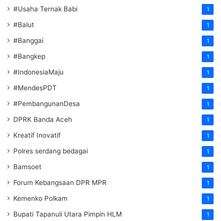
#Usaha Ternak Babi
1
#Balut
1
#Banggai
1
#Bangkep
1
#IndonesiaMaju
1
#MendesPDT
1
#PembangunanDesa
1
DPRK Banda Aceh
1
Kreatif Inovatif
1
Polres serdang bedagai
1
Bamsoet
1
Forum Kebangsaan DPR MPR
1
Kemenko Polkam
1
‎Bupati Tapanuli Utara Pimpin HLM
1