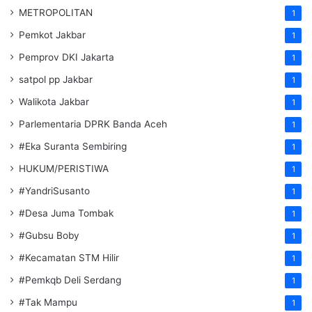
METROPOLITAN
1
Pemkot Jakbar
1
Pemprov DKI Jakarta
1
satpol pp Jakbar
1
Walikota Jakbar
1
Parlementaria DPRK Banda Aceh
1
#Eka Suranta Sembiring
1
HUKUM/PERISTIWA
1
#YandriSusanto
1
#Desa Juma Tombak
1
#Gubsu Boby
1
#Kecamatan STM Hilir
1
#Pemkqb Deli Serdang
1
#Tak Mampu
1