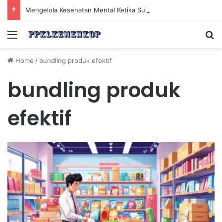
Mengelola Kesehatan Mental Ketika Sulit Mengatakan Tidak demi Hubungan Sosial yang Sehat
Menu
Se
Home
/
bundling produk efektif
bundling produk
efektif