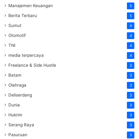
Manajemen Keuangan
5
Berita Terbaru
5
Sumut
4
Otomotif
4
TNI
4
media terpercaya
4
Freelance & Side Hustle
3
Batam
3
Olahraga
3
Deliserdang
3
Dunia
3
Hukrim
3
Serang Raya
3
Pasuruan
3