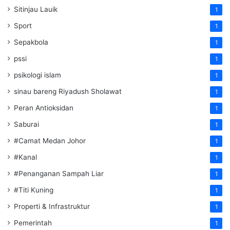
Sitinjau Lauik
1
Sport
1
Sepakbola
1
pssi
1
psikologi islam
1
sinau bareng Riyadush Sholawat
1
Peran Antioksidan
1
Saburai
1
#Camat Medan Johor
1
#Kanal
1
#Penanganan Sampah Liar
1
#Titi Kuning
1
Properti & Infrastruktur
1
Pemerintah
1